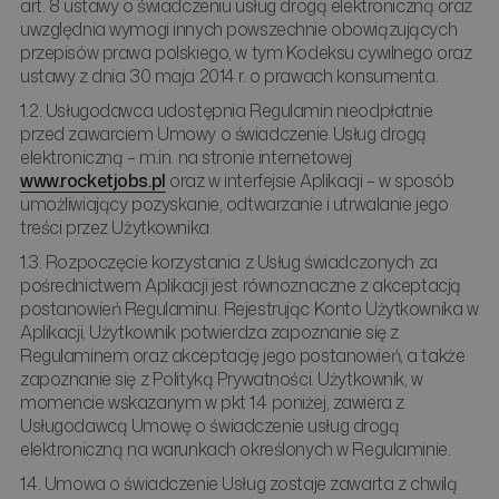
art. 8 ustawy o świadczeniu usług drogą elektroniczną oraz
uwzględnia wymogi innych powszechnie obowiązujących
przepisów prawa polskiego, w tym Kodeksu cywilnego oraz
ustawy z dnia 30 maja 2014 r. o prawach konsumenta.
1.2. Usługodawca udostępnia Regulamin nieodpłatnie
przed zawarciem Umowy o świadczenie Usług drogą
elektroniczną – m.in. na stronie internetowej
www.rocketjobs.pl
oraz w interfejsie Aplikacji – w sposób
umożliwiający pozyskanie, odtwarzanie i utrwalanie jego
treści przez Użytkownika.
1.3. Rozpoczęcie korzystania z Usług świadczonych za
pośrednictwem Aplikacji jest równoznaczne z akceptacją
postanowień Regulaminu. Rejestrując Konto Użytkownika w
Aplikacji, Użytkownik potwierdza zapoznanie się z
Regulaminem oraz akceptację jego postanowień, a także
zapoznanie się z Polityką Prywatności. Użytkownik, w
momencie wskazanym w pkt 1.4 poniżej, zawiera z
Usługodawcą Umowę o świadczenie usług drogą
elektroniczną na warunkach określonych w Regulaminie.
1.4. Umowa o świadczenie Usług zostaje zawarta z chwilą