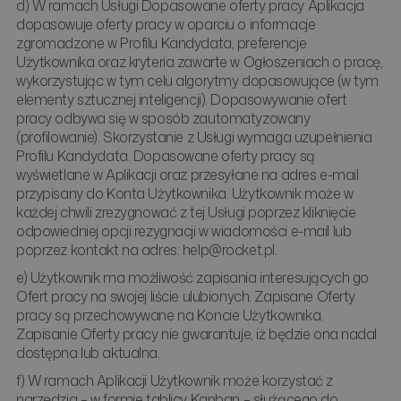
d) W ramach Usługi Dopasowane oferty pracy Aplikacja
dopasowuje oferty pracy w oparciu o informacje
zgromadzone w Profilu Kandydata, preferencje
Użytkownika oraz kryteria zawarte w Ogłoszeniach o pracę,
wykorzystując w tym celu algorytmy dopasowujące (w tym
elementy sztucznej inteligencji). Dopasowywanie ofert
pracy odbywa się w sposób zautomatyzowany
(profilowanie). Skorzystanie z Usługi wymaga uzupełnienia
Profilu Kandydata. Dopasowane oferty pracy są
wyświetlane w Aplikacji oraz przesyłane na adres e-mail
przypisany do Konta Użytkownika. Użytkownik może w
każdej chwili zrezygnować z tej Usługi poprzez kliknięcie
odpowiedniej opcji rezygnacji w wiadomości e-mail lub
poprzez kontakt na adres: help@rocket.pl.
e) Użytkownik ma możliwość zapisania interesujących go
Ofert pracy na swojej liście ulubionych. Zapisane Oferty
pracy są przechowywane na Koncie Użytkownika.
Zapisanie Oferty pracy nie gwarantuje, iż będzie ona nadal
dostępna lub aktualna.
f) W ramach Aplikacji Użytkownik może korzystać z
narzędzia – w formie tablicy Kanban – służącego do