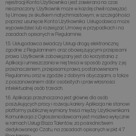
rejestracji Konta Użytkownika i jest zawierana na czas
nieoznaczony. Użytkownik może w każdej chwili rozwiązać
tę Umowę ze skutkiem natychmiastowym, w szczególności
poprzez usunięcie Konta Użytkownika. Usługodawca może
wypowiedzieć lub rozwiązać Umowę w przypadkach i na
zasadach opisanych w Regulaminie.
1.5. Usługodawca świadczy Usługi drogą elektroniczną
zgodnie z Regulaminem oraz obowiązującymi przepisami
prawa. Użytkownik zobowiązany jest do korzystania z
Aplikacji i umieszczania w niej treści w sposób zgodny z jej
przeznaczeniem, przepisami prawa, postanowieniami
Regulaminu oraz w zgodzie z dobrymi obyczajami, a także
z poszanowaniem dóbr osobistych i praw własności
intelektualnej osób trzecich.
1.6. Aplikacja przeznaczona jest głównie dla osób
poszukujących pracy i rozwoju kariery. Aplikacja nie stanowi
platformy publicznej wymiany treści między Użytkownikami.
Komunikacja z Ogłoszeniodawcami jest możliwa wyłącznie
w ramach Usługi Baza Talentów, za pośrednictwem
dedykowanego Czatu, na zasadach opisanych w pkt 4.7
Regulaminu.