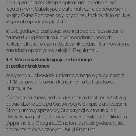
obsługiwana przez Sklep z aplikacjami zgodnie z jego
regulaminem. Subskrypcja automatycznie odnawia się na
kolejny Okres Rozliczeniowy, chyba że Użytkownik ją anuluje
w sposób opisany w pkt 4.4 lit. d.
e) Usługodawca zastrzega sobie prawo do rozszerzania
zakresu Usług Premium lub wprowadzania nowych
funkcjonalności, o czym Użytkownik będzie informowany na
zasadach opisanych w sekcji 14 Regulaminu.
4.4. Warunki Subskrypcji – informacje
przedkontraktowe
W wykonaniu obowiązku informacyjnego wynikającego z
art. 12 ustawy o prawach konsumenta Usługodawca
informuje, że:
a) Zawarcie umowy na Usługi Premium następuje z chwilą
potwierdzenia zakupu Subskrypcji w Sklepie z aplikacjami.
Stroną umowy sprzedaży Subskrypcji w stosunku do
Użytkownika jest operator właściwego Sklepu z aplikacjami
(Apple Inc. lub Google LLC), natomiast Usługodawca jest
podmiotem świadczącym Usługi Premium.