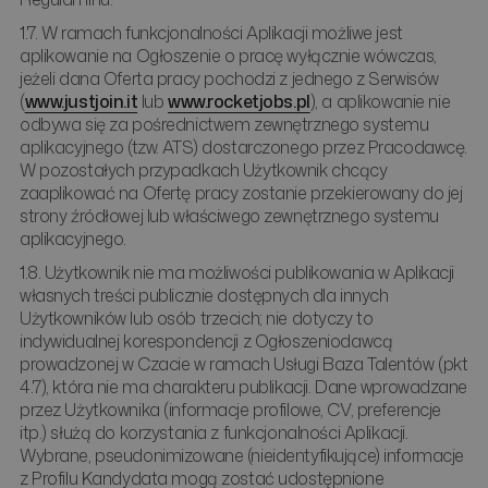
1.7. W ramach funkcjonalności Aplikacji możliwe jest
aplikowanie na Ogłoszenie o pracę wyłącznie wówczas,
jeżeli dana Oferta pracy pochodzi z jednego z Serwisów
(
www.justjoin.it
lub
www.rocketjobs.pl
), a aplikowanie nie
odbywa się za pośrednictwem zewnętrznego systemu
aplikacyjnego (tzw. ATS) dostarczonego przez Pracodawcę.
W pozostałych przypadkach Użytkownik chcący
zaaplikować na Ofertę pracy zostanie przekierowany do jej
strony źródłowej lub właściwego zewnętrznego systemu
aplikacyjnego.
1.8. Użytkownik nie ma możliwości publikowania w Aplikacji
własnych treści publicznie dostępnych dla innych
Użytkowników lub osób trzecich; nie dotyczy to
indywidualnej korespondencji z Ogłoszeniodawcą
prowadzonej w Czacie w ramach Usługi Baza Talentów (pkt
4.7), która nie ma charakteru publikacji. Dane wprowadzane
przez Użytkownika (informacje profilowe, CV, preferencje
itp.) służą do korzystania z funkcjonalności Aplikacji.
Wybrane, pseudonimizowane (nieidentyfikujące) informacje
z Profilu Kandydata mogą zostać udostępnione