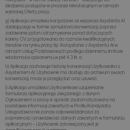
śledzenia postępów w procesie rekrutacyjnym w ramach
wybranej Oferty pracy.
g) Aplikacja umożliwia korzystanie ze wsparcia Asystenta AI
działającego w formie symulatora konwersacji, poprzez
zadawanie pytań i otrzymywanie porad dotyczących
kariery, CV, przygotowania do rozmów kwalifikacyjnych,
trendów na rynku pracy itp. Korzystanie z Asystenta AI w
ramach Usług Podstawowych podlega dziennemu limitowi
wiadomości opisanemu w pkt 4.3 lit. a.
h) Aplikacja zachowuje historię konwersacji Użytkownika z
Asystentem AI. Użytkownik ma dostęp do archiwum swoich
konwersacji, może je przeglądać oraz usuwać.
i) Aplikacja umożliwia Użytkownikowi uzupełnianie
formularza aplikacyjnego związanego z danym
Ogłoszeniem o pracę w sposób zautomatyzowany na
podstawie informacji zawartych w Profilu Kandydata.
Usługodawca nie ponosi odpowiedzialności za
poprawność i prawdziwość danych zawartych w formularzu
aplikacyjnym – Użytkownik zobowiązany jest je