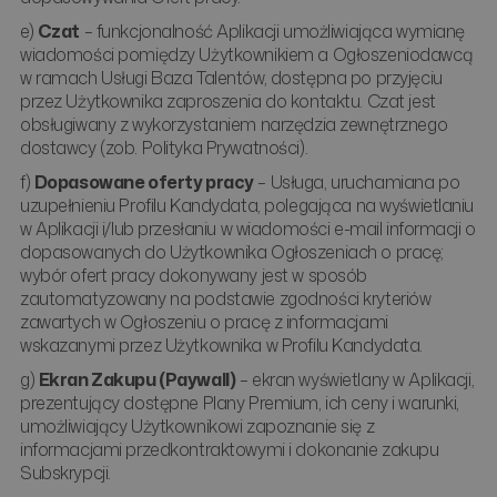
e)
Czat
– funkcjonalność Aplikacji umożliwiająca wymianę
wiadomości pomiędzy Użytkownikiem a Ogłoszeniodawcą
w ramach Usługi Baza Talentów, dostępna po przyjęciu
przez Użytkownika zaproszenia do kontaktu. Czat jest
obsługiwany z wykorzystaniem narzędzia zewnętrznego
dostawcy (zob. Polityka Prywatności).
f)
Dopasowane oferty pracy
– Usługa, uruchamiana po
uzupełnieniu Profilu Kandydata, polegająca na wyświetlaniu
w Aplikacji i/lub przesłaniu w wiadomości e-mail informacji o
dopasowanych do Użytkownika Ogłoszeniach o pracę;
wybór ofert pracy dokonywany jest w sposób
zautomatyzowany na podstawie zgodności kryteriów
zawartych w Ogłoszeniu o pracę z informacjami
wskazanymi przez Użytkownika w Profilu Kandydata.
g)
Ekran Zakupu (Paywall)
– ekran wyświetlany w Aplikacji,
prezentujący dostępne Plany Premium, ich ceny i warunki,
umożliwiający Użytkownikowi zapoznanie się z
informacjami przedkontraktowymi i dokonanie zakupu
Subskrypcji.