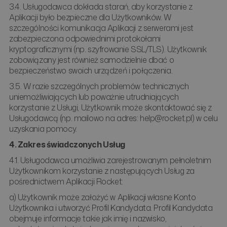
3.4. Usługodawca dokłada starań, aby korzystanie z
Aplikacji było bezpieczne dla Użytkowników. W
szczególności komunikacja Aplikacji z serwerami jest
zabezpieczona odpowiednimi protokołami
kryptograficznymi (np. szyfrowanie SSL/TLS). Użytkownik
zobowiązany jest również samodzielnie dbać o
bezpieczeństwo swoich urządzeń i połączenia.
3.5. W razie szczególnych problemów technicznych
uniemożliwiających lub poważnie utrudniających
korzystanie z Usługi, Użytkownik może skontaktować się z
Usługodawcą (np. mailowo na adres: help@rocket.pl) w celu
uzyskania pomocy.
4. Zakres świadczonych Usług
4.1. Usługodawca umożliwia zarejestrowanym pełnoletnim
Użytkownikom korzystanie z następujących Usług za
pośrednictwem Aplikacji Rocket:
a) Użytkownik może założyć w Aplikacji własne Konto
Użytkownika i utworzyć Profil Kandydata. Profil Kandydata
obejmuje informacje takie jak imię i nazwisko,