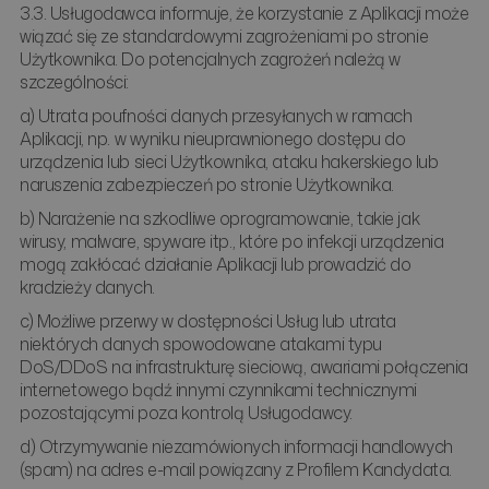
3.3. Usługodawca informuje, że korzystanie z Aplikacji może
wiązać się ze standardowymi zagrożeniami po stronie
Użytkownika. Do potencjalnych zagrożeń należą w
szczególności:
a) Utrata poufności danych przesyłanych w ramach
Aplikacji, np. w wyniku nieuprawnionego dostępu do
urządzenia lub sieci Użytkownika, ataku hakerskiego lub
naruszenia zabezpieczeń po stronie Użytkownika.
b) Narażenie na szkodliwe oprogramowanie, takie jak
wirusy, malware, spyware itp., które po infekcji urządzenia
mogą zakłócać działanie Aplikacji lub prowadzić do
kradzieży danych.
c) Możliwe przerwy w dostępności Usług lub utrata
niektórych danych spowodowane atakami typu
DoS/DDoS na infrastrukturę sieciową, awariami połączenia
internetowego bądź innymi czynnikami technicznymi
pozostającymi poza kontrolą Usługodawcy.
d) Otrzymywanie niezamówionych informacji handlowych
(spam) na adres e-mail powiązany z Profilem Kandydata.