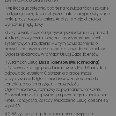
zweryfikować przed wysłaniem.
j) Aplikacja udostępnia, oparte na rozwiązaniach sztucznej
inteligencji, narzędzia analityczne i informacyjne dotyczące
rynku pracy i rozwoju kariery. Analizy te mają charakter
wyłącznie poglądowy.
k) Użytkownik może otrzymywać powiadomienia push od
Aplikacji, po wyrażeniu odrębnej zgody w ustawieniach
systemowych urządzenia — w tym powiadomienia o
nowych zaproszeniach do kontaktu i wiadomościach od
Ogłoszeniodawców w ramach Usługi Baza Talentów.
l) W ramach Usługi
Baza Talentów (Matchmaking)
Użytkownik, którego pseudonimizowany Profil Kandydata
odpowiada kryteriom Ogłoszenia o pracę, może
otrzymywać od Ogłoszeniodawców zaproszenia do
kontaktu, a po ich przyjęciu — prowadzić z
Ogłoszeniodawcą rozmowy za pośrednictwem Czatu.
Skorzystanie z Usługi wymaga uprzedniego uzupełnienia
Profilu Kandydata. Zasady świadczenia Usługi opisane są
w pkt 4.7.
4.2. Wszystkie Usługi i funkcjonalności, z wyjątkiem