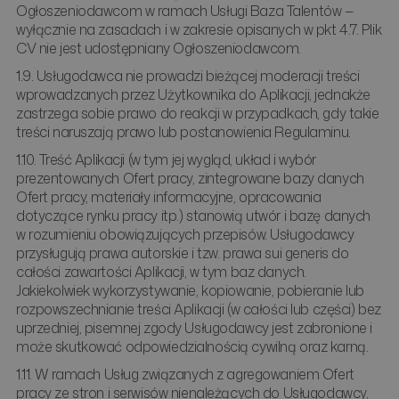
Ogłoszeniodawcom w ramach Usługi Baza Talentów —
wyłącznie na zasadach i w zakresie opisanych w pkt 4.7. Plik
CV nie jest udostępniany Ogłoszeniodawcom.
1.9. Usługodawca nie prowadzi bieżącej moderacji treści
wprowadzanych przez Użytkownika do Aplikacji, jednakże
zastrzega sobie prawo do reakcji w przypadkach, gdy takie
treści naruszają prawo lub postanowienia Regulaminu.
1.10. Treść Aplikacji (w tym jej wygląd, układ i wybór
prezentowanych Ofert pracy, zintegrowane bazy danych
Ofert pracy, materiały informacyjne, opracowania
dotyczące rynku pracy itp.) stanowią utwór i bazę danych
w rozumieniu obowiązujących przepisów. Usługodawcy
przysługują prawa autorskie i tzw. prawa sui generis do
całości zawartości Aplikacji, w tym baz danych.
Jakiekolwiek wykorzystywanie, kopiowanie, pobieranie lub
rozpowszechnianie treści Aplikacji (w całości lub części) bez
uprzedniej, pisemnej zgody Usługodawcy jest zabronione i
może skutkować odpowiedzialnością cywilną oraz karną.
1.11. W ramach Usług związanych z agregowaniem Ofert
pracy ze stron i serwisów nienależących do Usługodawcy,