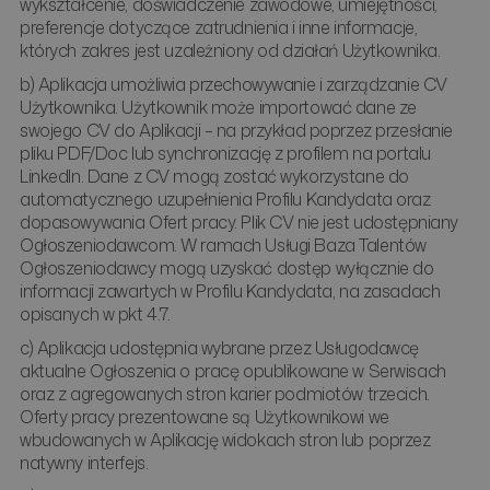
wykształcenie, doświadczenie zawodowe, umiejętności,
preferencje dotyczące zatrudnienia i inne informacje,
których zakres jest uzależniony od działań Użytkownika.
b) Aplikacja umożliwia przechowywanie i zarządzanie CV
Użytkownika. Użytkownik może importować dane ze
swojego CV do Aplikacji – na przykład poprzez przesłanie
pliku PDF/Doc lub synchronizację z profilem na portalu
LinkedIn. Dane z CV mogą zostać wykorzystane do
automatycznego uzupełnienia Profilu Kandydata oraz
dopasowywania Ofert pracy. Plik CV nie jest udostępniany
Ogłoszeniodawcom. W ramach Usługi Baza Talentów
Ogłoszeniodawcy mogą uzyskać dostęp wyłącznie do
informacji zawartych w Profilu Kandydata, na zasadach
opisanych w pkt 4.7.
c) Aplikacja udostępnia wybrane przez Usługodawcę
aktualne Ogłoszenia o pracę opublikowane w Serwisach
oraz z agregowanych stron karier podmiotów trzecich.
Oferty pracy prezentowane są Użytkownikowi we
wbudowanych w Aplikację widokach stron lub poprzez
natywny interfejs.