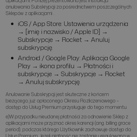
aplikacjami. Poniżej prezentowana jest instrukcja
anulowania Subskrypcji za pośrednictwem poszczególnych
Sklepów z aplikacjami .
iOS / App Store: Ustawienia urządzenia
→ [imię i nazwisko / Apple ID] →
Subskrypcje → Rocket → Anuluj
subskrypcję.
Android / Google Play: Aplikacja Google
Play → ikona profilu → Płatności i
subskrypcje → Subskrypcje → Rocket
→ Anuluj subskrypcję.
Anulowanie Subskrypcji jest skuteczne z końcem
bieżącego, już opłaconego Okresu Rozliczeniowego –
dostęp do Usług Premium przysługuje do tego momentu.
e)W przypadku nieudanej płatności za odnowienie Sklep z
aplikacjami może przyznać okres karencji (ang. billing grace
period), podczas którego Użytkownik zachowuje dostęp do
Usług Premium. Jeżeli płatność nie zostanie uregulowana w