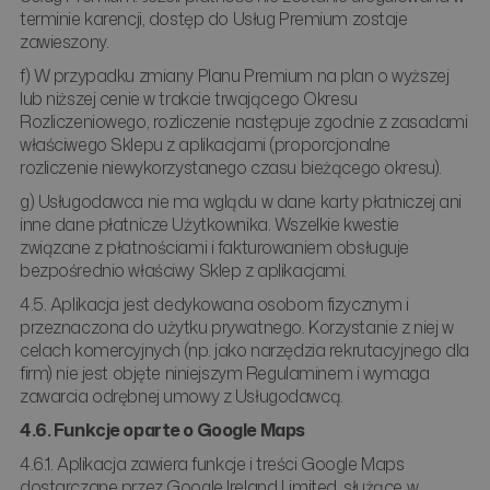
terminie karencji, dostęp do Usług Premium zostaje
zawieszony.
f) W przypadku zmiany Planu Premium na plan o wyższej
lub niższej cenie w trakcie trwającego Okresu
Rozliczeniowego, rozliczenie następuje zgodnie z zasadami
właściwego Sklepu z aplikacjami (proporcjonalne
rozliczenie niewykorzystanego czasu bieżącego okresu).
g) Usługodawca nie ma wglądu w dane karty płatniczej ani
inne dane płatnicze Użytkownika. Wszelkie kwestie
związane z płatnościami i fakturowaniem obsługuje
bezpośrednio właściwy Sklep z aplikacjami.
4.5. Aplikacja jest dedykowana osobom fizycznym i
przeznaczona do użytku prywatnego. Korzystanie z niej w
celach komercyjnych (np. jako narzędzia rekrutacyjnego dla
firm) nie jest objęte niniejszym Regulaminem i wymaga
zawarcia odrębnej umowy z Usługodawcą.
4.6. Funkcje oparte o Google Maps
4.6.1. Aplikacja zawiera funkcje i treści Google Maps
dostarczane przez Google Ireland Limited, służące w