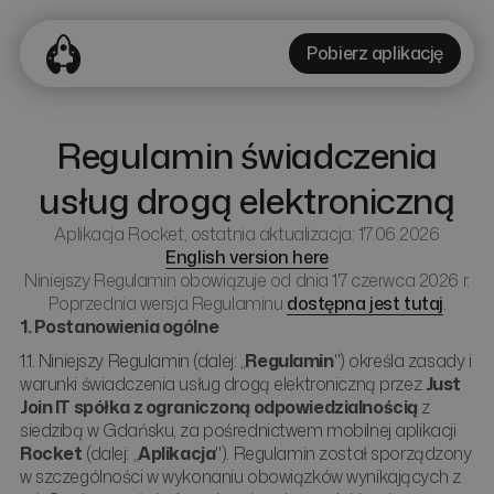
Pobierz aplikację
Regulamin świadczenia
usług drogą elektroniczną
Aplikacja Rocket, ostatnia aktualizacja: 17.06.2026
English version here
Niniejszy Regulamin obowiązuje od dnia 17 czerwca 2026 r.
Poprzednia wersja Regulaminu
dostępna jest tutaj
.
1. Postanowienia ogólne
1.1. Niniejszy Regulamin (dalej: „
Regulamin
") określa zasady i
warunki świadczenia usług drogą elektroniczną przez
Just
Join IT spółka z ograniczoną odpowiedzialnością
z
siedzibą w Gdańsku, za pośrednictwem mobilnej aplikacji
Rocket
(dalej: „
Aplikacja
"). Regulamin został sporządzony
w szczególności w wykonaniu obowiązków wynikających z