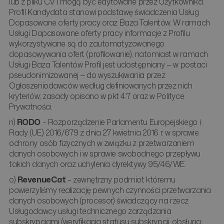
lub z pliku CV i mogą być edytowane przez Użytkownika.
Profil Kandydata stanowi podstawę świadczenia Usług
Dopasowane oferty pracy oraz Baza Talentów. W ramach
Usługi Dopasowane oferty pracy informacje z Profilu
wykorzystywane są do zautomatyzowanego
dopasowywania ofert (profilowanie), natomiast w ramach
Usługi Baza Talentów Profil jest udostępniany — w postaci
pseudonimizowanej — do wyszukiwania przez
Ogłoszeniodawców według definiowanych przez nich
kryteriów; zasady opisano w pkt 4.7 oraz w Polityce
Prywatności.
n)
RODO
– Rozporządzenie Parlamentu Europejskiego i
Rady (UE) 2016/679 z dnia 27 kwietnia 2016 r. w sprawie
ochrony osób fizycznych w związku z przetwarzaniem
danych osobowych i w sprawie swobodnego przepływu
takich danych oraz uchylenia dyrektywy 95/46/WE.
o)
RevenueCat
– zewnętrzny podmiot któremu
powierzyliśmy realizację pewnych czynności przetwarzania
danych osobowych (procesor) świadczący na rzecz
Usługodawcy usługi technicznego zarządzania
subskrypcjami (weryfikacja statusu subskrypcji, obsługa