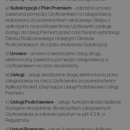
u)
Subskrypcja / Plan Premium
– odpłatna umowa
zawierana pomiędzy Użytkownikiem a Usługodawcą,
realizowana za pośrednictwem właściwego Sklepu z
aplikacjami, na podstawie której Użytkownik uzyskuje
dostęp do Usług Premium przez czas trwania wybranego
Okresu Rozliczeniowego i kolejnych Okresów
Rozliczeniowych, do czasu anulowania Subskrypcji.
v)
Umowa
– umowa o świadczenie Usług drogą
elektroniczną zawierana pomiędzy Usługodawcą a
Użytkownikiem na czas nieokreślony.
w)
Usługi
– usługi świadczone drogą elektroniczną przez
Usługodawcę na rzecz Użytkownika za pośrednictwem
Aplikacji Rocket, obejmujące Usługi Podstawowe i Usługi
Premium.
x)
Usługi Podstawowe
– usługi i funkcjonalności Aplikacji
dostępne nieodpłatnie dla wszystkich zalogowanych
Użytkowników, w zakresie opisanym w pkt 4.3 lit. a
Regulaminu.
y)
Usługi Premium
– usługi i funkcjonalności Aplikacji