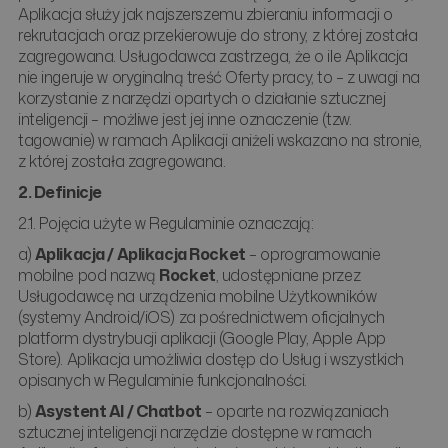
Aplikacja służy jak najszerszemu zbieraniu informacji o
rekrutacjach oraz przekierowuje do strony, z której została
zagregowana. Usługodawca zastrzega, że o ile Aplikacja
nie ingeruje w oryginalną treść Oferty pracy, to – z uwagi na
korzystanie z narzędzi opartych o działanie sztucznej
inteligencji – możliwe jest jej inne oznaczenie (tzw.
tagowanie) w ramach Aplikacji aniżeli wskazano na stronie,
z której została zagregowana.
2. Definicje
2.1. Pojęcia użyte w Regulaminie oznaczają:
a)
Aplikacja / Aplikacja Rocket
– oprogramowanie
mobilne pod nazwą
Rocket
, udostępniane przez
Usługodawcę na urządzenia mobilne Użytkowników
(systemy Android/iOS) za pośrednictwem oficjalnych
platform dystrybucji aplikacji (Google Play, Apple App
Store). Aplikacja umożliwia dostęp do Usług i wszystkich
opisanych w Regulaminie funkcjonalności.
b)
Asystent AI / Chatbot
– oparte na rozwiązaniach
sztucznej inteligencji narzędzie dostępne w ramach