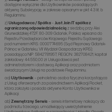
dostępne wyłącznie dla Użytkowników posiadających
aktywną Subskrypcję, w zakresie opisanym w pkt 4.3 lit. b
Regulaminu.
z)
Usługodawca / Spółka
–
Just Join IT spółka z
ograniczoną odpowiedzialnością
z siedzibą przy Alei
Grunwaldzkiej 472F, 80-309 Gdańsk, Polska; wpisana do
Rejestru Przedsiębiorców Krajowego Rejestru Sądowego
pod numerem KRS: 0000774695 (Sąd Rejonowy Gdańsk-
Północ w Gdańsku, VII Wydział Gospodarczy KRS);
posiadająca NIP: 5842781957, REGON: 382708421; kapitał
zakładowy: 44.550,00 zł. Usługodawca jest
administratorem i dostawcą Aplikacji oraz podmiotem
świadczącym Usługi na podstawie Regulaminu.
aa)
Użytkownik
– pełnoletnia osoba fizyczna korzystająca
z Usług oferowanych za pośrednictwem Aplikacji Rocket,
która założyła i posiada aktywne Konto Użytkownika w
Aplikacji.
ab)
Zewnętrzny Serwis
– serwis internetowy należący do
podmiotu trzeciego, umożliwiający uwierzytelnienie
Użytkownika w Aplikacji, w szczególności: LinkedIn, Google