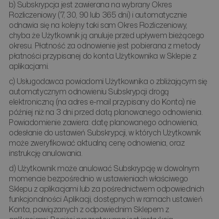
b) Subskrypcja jest zawierana na wybrany Okres
Rozliczeniowy (7, 30, 90 lub 365 dni) i automatycznie
odnawia się na kolejny taki sam Okres Rozliczeniowy,
chyba że Użytkownik ją anuluje przed upływem bieżącego
okresu. Płatność za odnowienie jest pobierana z metody
płatności przypisanej do konta Użytkownika w Sklepie z
aplikacjami.
c) Usługodawca powiadomi Użytkownika o zbliżającym się
automatycznym odnowieniu Subskrypcji drogą
elektroniczną (na adres e-mail przypisany do Konta) nie
później niż na 3 dni przed datą planowanego odnowienia.
Powiadomienie zawiera: datę planowanego odnowienia,
odesłanie do ustawień Subskrypcji, w których Użytkownik
może zweryfikować aktualną cenę odnowienia, oraz
instrukcję anulowania.
d) Użytkownik może anulować Subskrypcję w dowolnym
momencie bezpośrednio w ustawieniach właściwego
Sklepu z aplikacjami lub za pośrednictwem odpowiednich
funkcjonalności Aplikacji, dostępnych w ramach ustawień
Konta, powiązanych z odpowiednim Sklepem z