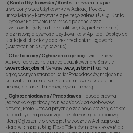
h)
Konto Użytkownika / Konto
– indywidualny profil
utworzony przez Użytkownika w Aplikacji Rocket,
umożliwiający korzystanie z pełnego zakresu Usług. Konto
Użytkownika zawiera informacje podane przez
Użytkownika (w tym dane profilowe, CV, preferencje itp.)
oraz historię aktywności Użytkownika w Aplikacji. Dostęp do
Konta jest chroniony poprzez mechanizm logowania
(uwierzytelnienia Użytkownika).
i)
Oferta pracy / Ogłoszenie o pracę
– widoczne w
Aplikacji ogłoszenie o pracę opublikowane w Serwisie
www.rocketjobs.pl
, Serwisie
www.justjoin.it
lub na
agregowanych stronach karier Pracodawców, mające na
celu zatrudnienie na konkretne stanowisko w oparciu o
umowę o pracę lub umowę cywilnoprawną.
j)
Ogłoszeniodawca / Pracodawca
– osoba prawna,
jednostka organizacyjna nieposiadająca osobowości
prawnej, której ustawa przyznaje zdolność prawną, a także
osoba fizyczna prowadząca działalność gospodarczą,
której Ogłoszenie o pracę jest widoczne w Aplikacji oraz
która, w ramach Usługi Baza Talentów, może kierować do