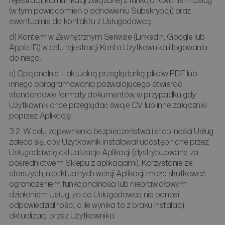
rejestracji, komunikacji związanej z funkcjonowaniem Usług
(w tym powiadomień o odnowieniu Subskrypcji) oraz
ewentualnie do kontaktu z Usługodawcą.
d) Kontem w Zewnętrznym Serwisie (LinkedIn, Google lub
Apple ID) w celu rejestracji Konta Użytkownika i logowania
do niego.
e) Opcjonalnie – aktualną przeglądarką plików PDF lub
innego oprogramowania pozwalającego otwierać
standardowe formaty dokumentów, w przypadku gdy
Użytkownik chce przeglądać swoje CV lub inne załączniki
poprzez Aplikację.
3.2. W celu zapewnienia bezpieczeństwa i stabilności Usług
zaleca się, aby Użytkownik instalował udostępniane przez
Usługodawcę aktualizacje Aplikacji (dystrybuowane za
pośrednictwem Sklepu z aplikacjami). Korzystanie ze
starszych, nieaktualnych wersji Aplikacji może skutkować
ograniczeniem funkcjonalności lub nieprawidłowym
działaniem Usług, za co Usługodawca nie ponosi
odpowiedzialności, o ile wynika to z braku instalacji
aktualizacji przez Użytkownika.