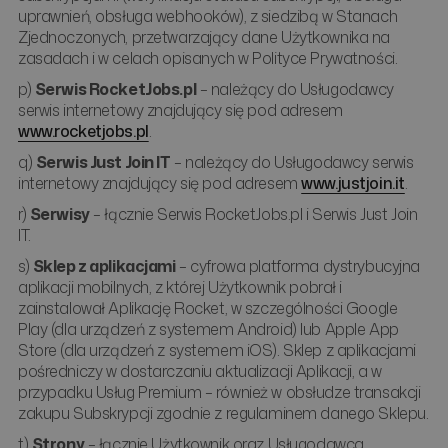
uprawnień, obsługa webhooków), z siedzibą w Stanach
Zjednoczonych, przetwarzający dane Użytkownika na
zasadach i w celach opisanych w Polityce Prywatności.
p)
Serwis RocketJobs.pl
– należący do Usługodawcy
serwis internetowy znajdujący się pod adresem
www.rocketjobs.pl
.
q)
Serwis Just Join IT
– należący do Usługodawcy serwis
internetowy znajdujący się pod adresem
www.justjoin.it
.
r)
Serwisy
– łącznie Serwis RocketJobs.pl i Serwis Just Join
IT.
s)
Sklep z aplikacjami
– cyfrowa platforma dystrybucyjna
aplikacji mobilnych, z której Użytkownik pobrał i
zainstalował Aplikację Rocket, w szczególności Google
Play (dla urządzeń z systemem Android) lub Apple App
Store (dla urządzeń z systemem iOS). Sklep z aplikacjami
pośredniczy w dostarczaniu aktualizacji Aplikacji, a w
przypadku Usług Premium – również w obsłudze transakcji
zakupu Subskrypcji zgodnie z regulaminem danego Sklepu.
t)
Strony
– łącznie Użytkownik oraz Usługodawca.