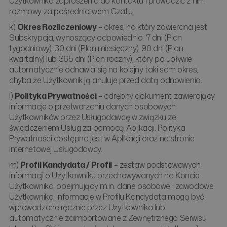
Użytkownika zaproszenia do kontaktu i prowadzić z nim
rozmowy za pośrednictwem Czatu.
k)
Okres Rozliczeniowy
– okres, na który zawierana jest
Subskrypcja, wynoszący odpowiednio: 7 dni (Plan
tygodniowy), 30 dni (Plan miesięczny), 90 dni (Plan
kwartalny) lub 365 dni (Plan roczny), który po upływie
automatycznie odnawia się na kolejny taki sam okres,
chyba że Użytkownik ją anuluje przed datą odnowienia.
l)
Polityka Prywatności
– odrębny dokument zawierający
informacje o przetwarzaniu danych osobowych
Użytkowników przez Usługodawcę w związku ze
świadczeniem Usług za pomocą Aplikacji. Polityka
Prywatności dostępna jest w Aplikacji oraz na stronie
internetowej Usługodawcy.
m)
Profil Kandydata / Profil
– zestaw podstawowych
informacji o Użytkowniku przechowywanych na Koncie
Użytkownika, obejmujący m.in. dane osobowe i zawodowe
Użytkownika. Informacje w Profilu Kandydata mogą być
wprowadzone ręcznie przez Użytkownika lub
automatycznie zaimportowane z Zewnętrznego Serwisu