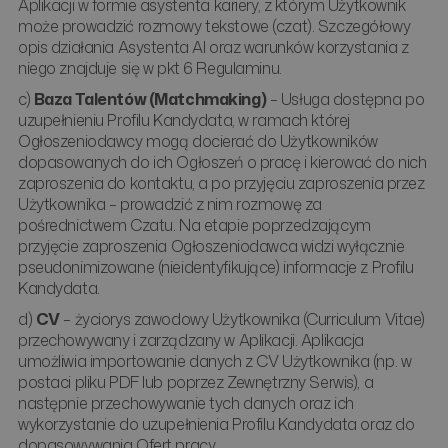
Aplikacji w formie asystenta kariery, z którym Użytkownik
może prowadzić rozmowy tekstowe (czat). Szczegółowy
opis działania Asystenta AI oraz warunków korzystania z
niego znajduje się w pkt 6 Regulaminu.
c)
Baza Talentów (Matchmaking)
– Usługa dostępna po
uzupełnieniu Profilu Kandydata, w ramach której
Ogłoszeniodawcy mogą docierać do Użytkowników
dopasowanych do ich Ogłoszeń o pracę i kierować do nich
zaproszenia do kontaktu, a po przyjęciu zaproszenia przez
Użytkownika – prowadzić z nim rozmowę za
pośrednictwem Czatu. Na etapie poprzedzającym
przyjęcie zaproszenia Ogłoszeniodawca widzi wyłącznie
pseudonimizowane (nieidentyfikujące) informacje z Profilu
Kandydata.
d)
CV
– życiorys zawodowy Użytkownika (Curriculum Vitae)
przechowywany i zarządzany w Aplikacji. Aplikacja
umożliwia importowanie danych z CV Użytkownika (np. w
postaci pliku PDF lub poprzez Zewnętrzny Serwis), a
następnie przechowywanie tych danych oraz ich
wykorzystanie do uzupełnienia Profilu Kandydata oraz do
dopasowywania Ofert pracy.